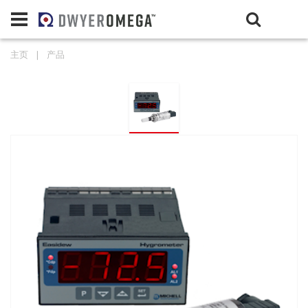
主页
❘
产品