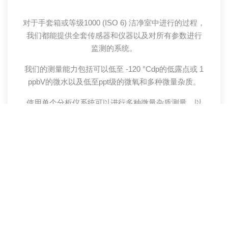
对于手套箱或等级1000 (ISO 6) 洁净室中进行的过程，
我们都能提供全套传感器和仪器以及对所有参数进行
监测的系统。
我们的测量能力包括可以低至 -120 °Cdp的低露点或 1
ppbV的微水以及低至ppt级的微氧和多种微量杂质。
使用单个分析仪系统可以进行多种微量杂质测量，以
实现大效率。
全面提供所有关键测量参数的好处
我们的露点变送器、冷镜式露点仪和石英晶体微平衡
水分分析仪提供精确、可靠的微水测量，适用于过程